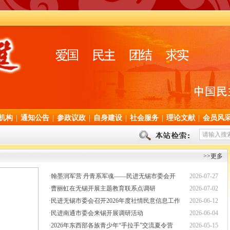
机构
|
通知公告
|
参政议政
|
自身建设
|
社会服务
|
理论文献
|
会员风
>>更多
·
翰墨润军营 丹青系军魂——民进无锡市委会开
2026-07-27
·
曹丽虹在无锡开展主题教育联系点调研
2026-07-02
·
民进无锡市委会召开2026年度社情民意信息工作
2026-06-12
·
民进南通市委会来锡开展调研活动
2026-06-04
·
2026年东西部各族青少年“手拉手”交流夏令营
2026-05-15