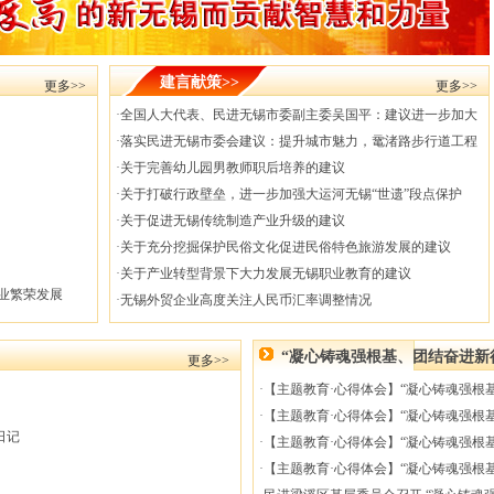
建言献策>>
更多>>
更多>>
·
全国人大代表、民进无锡市委副主委吴国平：建议进一步加大
·
落实民进无锡市委会建议：提升城市魅力，鼋渚路步行道工程
·
关于完善幼儿园男教师职后培养的建议
·
关于打破行政壁垒，进一步加强大运河无锡“世遗”段点保护
·
关于促进无锡传统制造产业升级的建议
·
关于充分挖掘保护民俗文化促进民俗特色旅游发展的建议
·
关于产业转型背景下大力发展无锡职业教育的建议
业繁荣发展
·
无锡外贸企业高度关注人民币汇率调整情况
“凝心铸魂强根基、团结奋进新
更多>>
·
【主题教育·心得体会】“凝心铸魂强根
·
【主题教育·心得体会】“凝心铸魂强根
日记
·
【主题教育·心得体会】“凝心铸魂强根
·
【主题教育·心得体会】“凝心铸魂强根