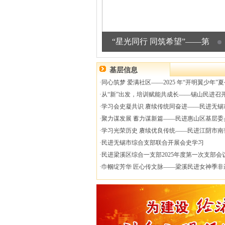
“星光同行 同筑希望”——第
基层信息
·
同心筑梦 爱满社区——2025 年“开明翼少年”
·
从“新”出发，培训赋能共成长——锡山民进召
·
学习会史凝共识 赓续传统同奋进——民进无锡
·
聚力谋发展 蓄力谋新篇——民进惠山区基层委
·
学习光荣历史 赓续优良传统——民进江阴市南
·
民进无锡市综合支部联合开展会史学习
·
民进梁溪区综合一支部2025年度第一次支部会
·
巾帼绽芳华 匠心传文脉——梁溪民进女神季非