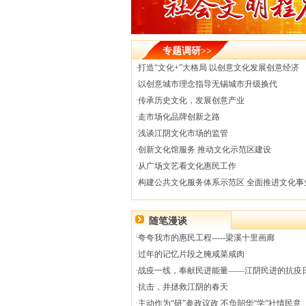
专题调研>>
·
打造“文化+”大格局 以创意文化发展创意经济
·
以创意城市理念指导无锡城市升级换代
·
传承历史文化，发展创意产业
·
走市场化品牌创新之路
·
浅谈江阴文化市场的监管
·
创新文化馆服务 推动文化示范区建设
·
从广场文艺看文化惠民工作
·
构建公共文化服务体系示范区 全面推进文化事
随笔漫谈
·
夸夸我市的惠民工程-----梁溪十里画廊
·
过年的记忆片段之腌咸菜咸肉
·
战疫一线，奉献民进能量——江阴民进的抗疫
·
抗击，并拯救江阴的春天
·
主动作为“研”参政议政 不负韶华“学”社情民意