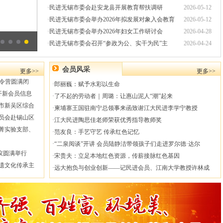
·
民进无锡市委会赴安龙县开展教育帮扶调研
2026-05-12
·
民进无锡市委会举办2026年拟发展对象入会教育
2026-05-12
·
民进无锡市委会举办2026年妇女工作研讨会
2026-04-28
·
民进无锡市委会召开“参政为公、实干为民”主
2026-04-24
会员风采
更多>>
更多>>
夏令营圆满闭
·
郎丽巍：赋予水彩以生命
开新会员信息
·
了不起的劳动者｜周璐：让惠山泥人“潮”起来
市新吴区综合
·
柬埔寨王国驻南宁总领事来函致谢江大民进李学宁教授
员会赴锡山区
·
江大民进陶思佳老师荣获优秀指导教师奖
菁实验支部、
·
范友良：手艺守艺 传承红色记忆
·
“二泉阅谈”开讲 会员陆静洁带领孩子们走进罗尔德·达尔
议圆满举行
·
宋贵夫：立足本地红色资源，传薪接脉红色基因
遗文化传承主
·
远大抱负与创业创新——记民进会员、江南大学教授许林成