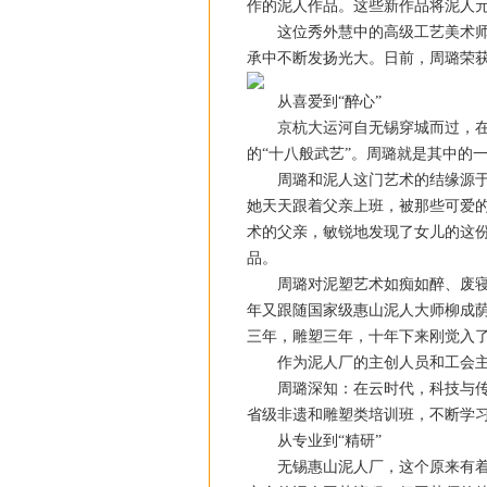
作的泥人作品。这些新作品将泥人
这位秀外慧中的高级工艺美术师在
承中不断发扬光大。日前，周璐荣
从喜爱到“醉心”
京杭大运河自无锡穿城而过，在其
的“十八般武艺”。周璐就是其中的
周璐和泥人这门艺术的结缘源于父
她天天跟着父亲上班，被那些可爱
术的父亲，敏锐地发现了女儿的这
品。
周璐对泥塑艺术如痴如醉、废寝忘食
年又跟随国家级惠山泥人大师柳成荫
三年，雕塑三年，十年下来刚觉入了
作为泥人厂的主创人员和工会主席
周璐深知：在云时代，科技与传统
省级非遗和雕塑类培训班，不断学
从专业到“精研”
无锡惠山泥人厂，这个原来有着千