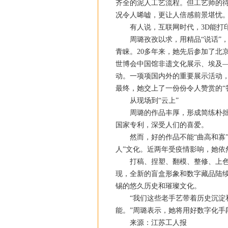
齐全的泥人工艺流程。但工艺师的
况令人唏嘘，更让人倍感前景堪忧
有人说，互联网时代，3D能打印
周璐孜孜以求，用精品“说话”，
青睐。20多年来，她先后参加了北
世博会中国馆非遗文化展示、埃及
动。一项项国内外的重要展示活动，
最终，她交上了一份份令人赞赏的“
从现场到“云上”
周璐的作品丰厚，形成简练朴拙、
国家专利，深受人们的喜爱。
然而，好的作品不能“曲高和寡”
人”文化。近两年受疫情影响，她
打稿、捏塑、翻模、整修、上色、
现，全新的盲盒形象和数字藏品陆续
锡的悠久历史和璀璨文化。
“我们这些老手艺带着历史沉淀和
能。”周璐表示，她将用好数字化手段
来源：江苏工人报