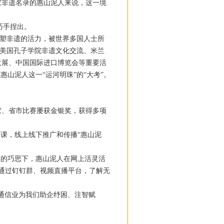
家非遗名录的惠山泥人来说，这一境
巧手捏出。
塑非遗的活力，被世界多国人士所
、美国孔子学院非遗文化交流、米兰
意展、中国国际进口博览会等重要活
山泥人这一“运河明珠”的“大考”。
、省市比赛屡获金银奖，获得多项
课，线上线下推广和传播“惠山泥
的巧思下，惠山泥人在网上活灵活
生通过钉钉群、视频直播平台，了解无
通信业为我们助企纾困、注智赋