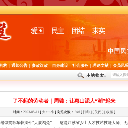
机构
|
通知公告
|
参政议政
|
自身建设
|
社会服务
|
理论文献
|
会员风
了不起的劳动者｜周璐：让惠山泥人“潮”起来
时间：
2023-05-11
[
大
中
小
] 浏览次数：
946
[
打印
] [
关闭
] [
收藏
]
器弹簧款车载摆件“大展鸿兔”……这是江苏省乡土人才技艺技能大师、无