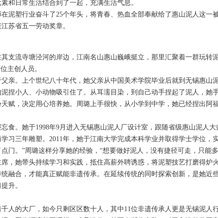
元素和日常生活结合到了一起，充满生活气息。
泥塑行业奋斗了25个年头，将青春、热血全部奉献给了惠山泥人这一被
获江苏省五一劳动奖章。
支流寺塘泾河的岸边，江南名山惠山巍峨挺立，那里汇聚着一群玩转泥
一位主创人员。
亲。上个世纪八十年代，她父亲从中国美术学院毕业后就到无锡惠山泥
的泥捏小人、小动物吸引住了。从耳濡目染，到自己动手捏起了泥人，她
份天赋，决定用心培养她。周璐上手很快，从小学到中学，她已经捏出阿
。她于1998年9月进入无锡惠山泥人厂设计室，跟随省级惠山泥人大师
学习三年雕塑。2011年，她于江南大学完成本科学业并取得学士学位，
点门。”周璐这样分享她的经验，“想要做好泥人，没有捷径可走，只能多
，她带头持续学习和实践，抵住高薪外聘诱惑，将泥塑技艺打磨得炉
融合，才能真正赋能非遗传承。在延续传统的同时探索创新，是她近些
习提升。
人的大厂，如今只剩区区数十人，其中11位非遗传承人更是无锡泥人行