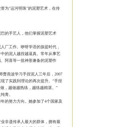
誉为“运河明珠”的泥塑艺术，在传
巴的手艺人，他们掌握泥塑艺术
人厂工作。咿呀学语的孩提时代，
手中的泥人越捏越逼真。常年从事艺
福、阿喜等一批神形兼备的泥塑作
曹燕波学习手捏泥人三年后，2007
实现了实践到理论的再次提升。“手捏
做，越做越熟练，越练越精湛。”
火纯青。
年的努力方向。她参加了4个国家及
业非遗传承人最大的群体，拥有最