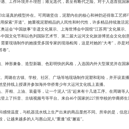
待遇、工作环境并不理想；难见迭代，甚至有断代之险。对于入选首批国
。
出逼真的模型外在。可周璐坚信，泥塑内在的核心和神韵还得靠工艺师
用探索“开道”。她重视泥塑精品的人民性和时代性，许多精品持续激活泥
京奥运会“中国故事”非遗文化展示、上海世博会中国馆“江苏周”文化展示
—中国文化节和以色列国际艺术节、第二届大运河文化旅游博览会文化创
需要现场制作的她接受多国专家的现场检阅，这是对她的“大考”，亦是对惠
答卷”。
神形兼备、造型新颖、色彩明快的风格，入选国内外大型展览并在国家
。周璐在古镇、学校、社区、广场等地现场制作泥塑和彩绘，并开设直播
依然坚持线上授课并参加海外华侨青少年大运河文化线上直播。
开相、上油、装銮等，让一个泥人“活”起来有十几道工序。在周璐等人
登上了抖音、古镇视频号等平台。来自46个国家的227所华校的华裔师
感情温度，与机器流水线上生产出来的商品显然不同。所幸的是，信息
，让越来越多的人与惠山泥人“重逢”或“邂逅”。