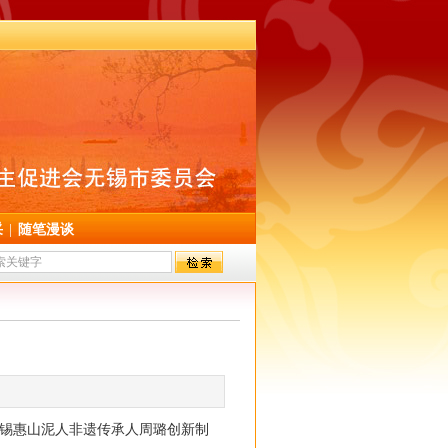
采
|
随笔漫谈
锡惠山泥人非遗传承人周璐创新制