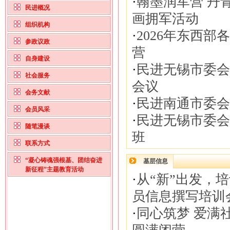
·
翰墨润军营 丹
民进概况
画拥军活动
组织机构
·
2026年东西
参政议政
营
自身建设
·
民进无锡市委会
社会服务
会议
会务文献
·
民进南通市委会
会员风采
·
民进无锡市委会
随笔漫谈
班
联系方式
“凝心铸魂强根基、团结奋进
基层信息
新征程”主题教育活动
·
从“新”出发，
员信息撰写培训
·
同心筑梦 爱满社