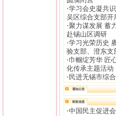
圆满闭营
·
学习会史凝共识
吴区综合支部开
·
聚力谋发展 蓄
赴锡山区调研
·
学习光荣历史 
验支部、澄东支
·
巾帼绽芳华 匠
化传承主题活动
·
民进无锡市综合
通知公告
财政信息
·
中国民主促进会