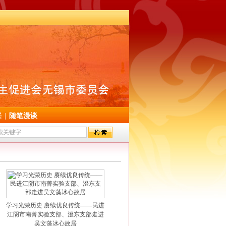
采
|
随笔漫谈
学习光荣历史 赓续优良传统——民进
江阴市南菁实验支部、澄东支部走进
吴文藻冰心故居