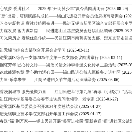
心筑梦 爱满社区——2025 年“开明翼少年”夏令营圆满闭营
(2025-08-29)
“新”出发，培训赋能共成长——锡山民进召开新会员信息撰写培训会
(202
习会史凝共识 赓续传统同奋进——民进无锡市新吴区综合支部开展会史
力谋发展 蓄力谋新篇——民进惠山区基层委员会赴锡山区调研
(2025-03-
习光荣历史 赓续优良传统——民进江阴市南菁实验支部、澄东支部走进
进无锡市综合支部联合开展会史学习
(2025-03-11)
进梁溪区综合一支部2025年度第一次支部会议圆满举行
(2025-03-11)
帼绽芳华 匠心传文脉——梁溪民进女神季非遗文化传承主题活动
(2025-0
论赋能添智慧 爱心助力润心田——锡山民进公益志愿服务走进社区
(2025
力量·乐享未来——江阴民进妇女节主题活动圆满举办
(2025-03-06)
香浸润城市 微光凝聚力量——江阴民进举行第九届“再读《小橘灯》”活
进江南大学基层委员会春节走访慰问老领导、老专家
(2025-01-27)
进梁溪区基层委员会召开2024年度总结会议
(2025-01-27)
进无锡职业技术学院支部召开年度工作会议
(2025-01-17)
春送“福”到万家——锡山民进开展“美育进校园”暨新春送“福”进社区公益