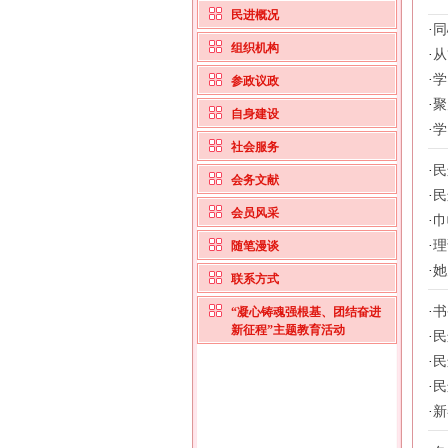
民进概况
·
同
组织机构
·
从
·
学
参政议政
·
聚
自身建设
·
学
社会服务
·
民
会务文献
·
民
会员风采
·
巾
·
理
随笔漫谈
·
她
联系方式
·
书
“凝心铸魂强根基、团结奋进
新征程”主题教育活动
·
民
·
民
·
民
·
新