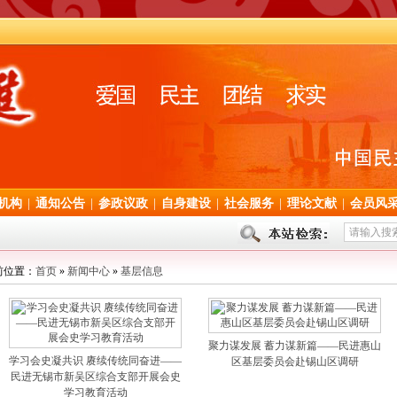
机构
|
通知公告
|
参政议政
|
自身建设
|
社会服务
|
理论文献
|
会员风
前位置：
首页
»
新闻中心
»
基层信息
聚力谋发展 蓄力谋新篇——民进惠山
学习会史凝共识 赓续传统同奋进——
区基层委员会赴锡山区调研
民进无锡市新吴区综合支部开展会史
学习教育活动