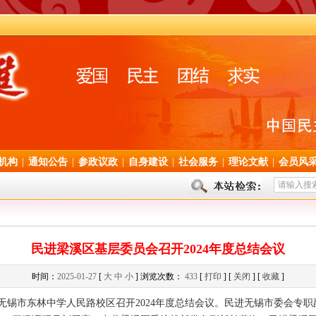
机构
|
通知公告
|
参政议政
|
自身建设
|
社会服务
|
理论文献
|
会员风
民进梁溪区基层委员会召开2024年度总结会议
时间：
2025-01-27
[
大
中
小
] 浏览次数：
433
[
打印
] [
关闭
] [
收藏
]
在无锡市东林中学人民路校区召开2024年度总结会议。民进无锡市委会专