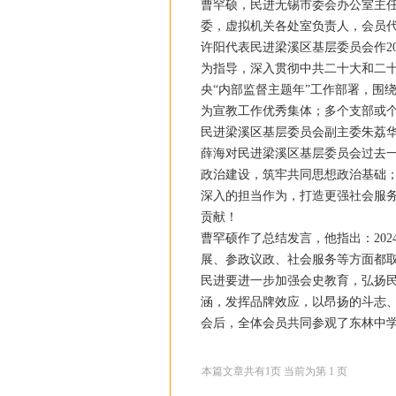
曹罕硕，民进无锡市委会办公室主
委，虚拟机关各处室负责人，会员代
许阳代表民进梁溪区基层委员会作2
为指导，深入贯彻中共二十大和二
央“内部监督主题年”工作部署，围
为宣教工作优秀集体；多个支部或
民进梁溪区基层委员会副主委朱荔华
薛海对民进梁溪区基层委员会过去
政治建设，筑牢共同思想政治基础
深入的担当作为，打造更强社会服
贡献！
曹罕硕作了总结发言，他指出：20
展、参政议政、社会服务等方面都取
民进要进一步加强会史教育，弘扬
涵，发挥品牌效应，以昂扬的斗志
会后，全体会员共同参观了东林中
本篇文章共有
1
页 当前为第
1
页