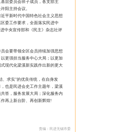
区基层委员会班子成员，各支部主
长许阳主持会议。
以习近平新时代中国特色社会主义思想
溪区委工作要求，全面落实民进中
民进中央宣传部和《民主》杂志社评
委员会要带领全区会员持续加强思想
，以更强担当服务中心大局；以更加
国式现代化梁溪新实践作出新的更大
结、求实”的优良传统，在自身发
年，也是民进会史工作主题年，梁溪
题共答，服务发展大局；深化服务内
作再上新台阶、再创新辉煌!
责编：民进无锡市委