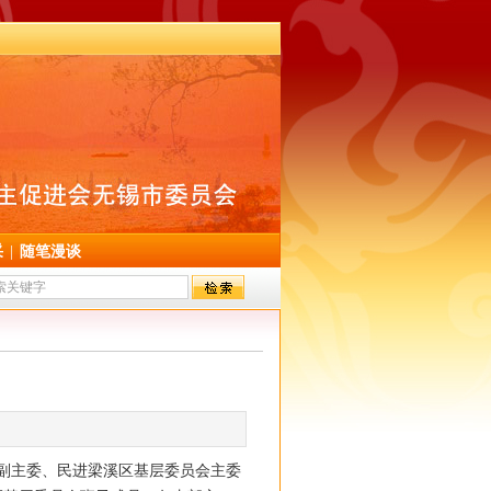
采
|
随笔漫谈
职副主委、民进梁溪区基层委员会主委