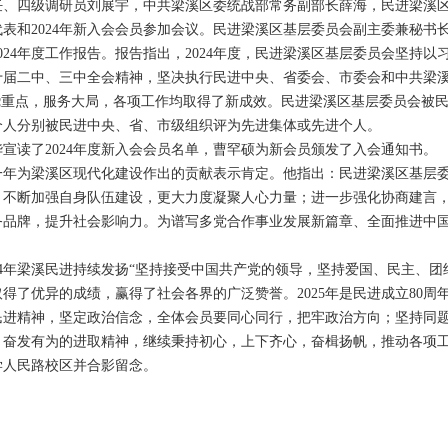
任、四级调研员刘展宇，中共梁溪区委统战部常务副部长薛海，民进梁溪
表和2024年新入会会员参加会议。民进梁溪区基层委员会副主委兼秘书
024年度工作报告。报告指出，2024年度，民进梁溪区基层委员会坚持
十届二中、三中全会精神，坚决执行民进中央、省委会、市委会和中共梁
绕重点，服务大局，各项工作均取得了新成效。民进梁溪区基层委员会被
个人分别被民进中央、省、市级组织评为先进集体或先进个人。
宣读了2024年度新入会会员名单，曹罕硕为新会员颁发了入会通知书。
一年为梁溪区现代化建设作出的贡献表示肯定。他指出：民进梁溪区基层
；不断加强自身队伍建设，更大力度凝聚人心力量；进一步强化协商建言
务品牌，提升社会影响力。为谱写多党合作事业发展新篇章、全面推进中
24年梁溪民进持续发扬“坚持接受中国共产党的领导，坚持爱国、民主、团
得了优异的成绩，赢得了社会各界的广泛赞誉。2025年是民进成立80周
民进精神，坚定政治信念，全体会员要同心同行，把牢政治方向；坚持同
、奋发有为的进取精神，继续秉持初心，上下齐心，奋楫扬帆，推动各项工
学人民路校区并合影留念。