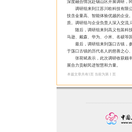
深度融合情况赴锡山区开展调研，
调研组来到江苏川欧科技有限公司
技含金量高、智能体验优越的企业
质。调研组与企业负责人深入交流,
随后，调研组来到高义包装科技（
马逊、戴森、华为、小米、名硕等
最后，调研组来到荡口古镇，参观
于荡口古镇的历代名人的慈善之心
张荷斌表示，此次调研收获颇丰，
展合力贡献民进智慧和力量。
本篇文章共有
1
页 当前为第
1
页