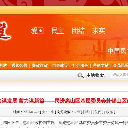
机构
|
通知公告
|
参政议政
|
自身建设
|
社会服务
|
理论文献
|
会员风
力谋发展 蓄力谋新篇——民进惠山区基层委员会赴锡山区
时间：
2025-03-28
[
大
中
小
] 浏览次数：
266
[
打印
] [
关闭
] [
收藏
]
26日下午，惠山区政协副主席、民进惠山区基层委员会主委张荷斌一行