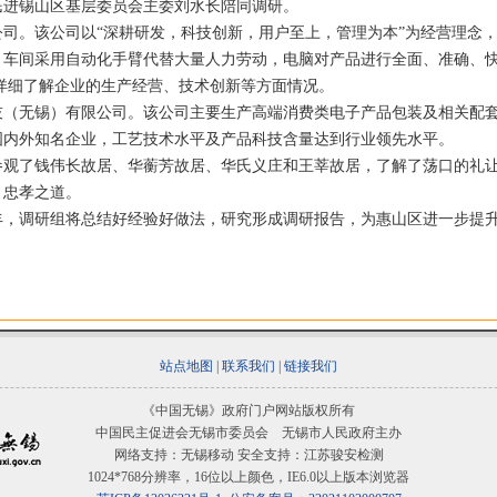
民进锡山区基层委员会主委刘水长陪同调研。
。该公司以“深耕研发，科技创新，用户至上，管理为本”为经营理念，
。车间采用自动化手臂代替大量人力劳动，电脑对产品进行全面、准确、
详细了解企业的生产经营、技术创新等方面情况。
无锡）有限公司。该公司主要生产高端消费类电子产品包装及相关配套
国内外知名企业，工艺技术水平及产品科技含量达到行业领先水平。
了钱伟长故居、华蘅芳故居、华氏义庄和王莘故居，了解了荡口的礼让
、忠孝之道。
调研组将总结好经验好做法，研究形成调研报告，为惠山区进一步提升
站点地图
|
联系我们
|
链接我们
《中国无锡》政府门户网站版权所有
中国民主促进会无锡市委员会 无锡市人民政府主办
网络支持：无锡移动 安全支持：江苏骏安检测
1024*768分辨率，16位以上颜色，IE6.0以上版本浏览器