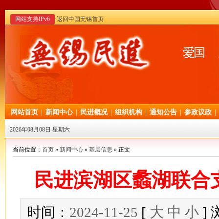
网站支持IPv6
·返回中国无锡首页
网站首页
|
新闻中心
|
民进概况
|
组织机构
|
通知公告
|
参政议政
|
2026年08月08日 星期六
当前位置：
首页
»
新闻中心
»
基层信息
» 正文
民进滨湖区蠡湖联合
时间：
2024-11-25
[
大
中
小
]