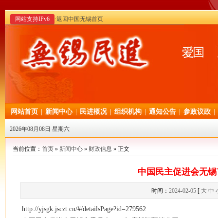
网站支持IPv6
·返回中国无锡首页
网站首页
|
新闻中心
|
民进概况
|
组织机构
|
通知公告
|
参政议政
|
2026年08月08日 星期六
当前位置：
首页
»
新闻中心
»
财政信息
» 正文
中国民主促进会无锡
时间：
2024-02-05
[
大
中
http://yjsgk.jsczt.cn/#/detailsPage?id=279562