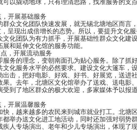
就可以撬动地球，只有理清思路，找准服务的支
，开展基础服务
众文化团队快速发展，就无锡北塘地区而言，群
256支，呈现出成倍增长的态势。所以，要提升文化
众文化团队为有力抓手，开展基础性群众文化建
拓展和延伸文化馆的服务功能。
支点，开展流动服务
务的理念，变朝南面孔为贴心服务。除了抓好
共文化服务水平的必然要求。建设文化大篷车，
动出击，把好电影、好戏、好书、好展览，送进
效果。去年，北塘区文化馆举办了送戏、送电影
演受到了地区群众的极大欢迎，多家媒体予以报
，开展温馨服务
，越来越多的农民来到城市就业打工。北塘区
年都举办送文化进工地活动，同时还加强对弱势
残疾人专场演出、老年和少儿专场演出，体现了