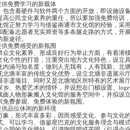
供免费学习的新载体
含着硬件与软件两个方面的开放，即设施设备
提高公民文化素养的重任，所以要加强免费培训
化馆正努力学习与借鉴南通市文化馆的经验，采
和配备志愿者充实师资等多条腿走路的方式，开
的新途径。
供免费感受的新氛围
文化素养、形成良好行为举止方面，有着潜移
文化个性的打造，注重突出地方文化特色，设立
化内涵与知名度，做到人无我有，人有我新。北
托北塘丰富的传统文化优势，设立北塘非遗展示
级非遗项目、同时又是北塘地区所特有的艺术展
乡、热爱艺术的情怀，并设想在门楣设置、log
戏曲人物形象搬入文化馆的服务空间中，并拟设
供免费参观、免费体验的新氛围。
供品位休闲的新环境
，形式丰富多彩，因而感受文化、参与文化的
式。可以学习、借鉴星巴克的文化服务理念与模
足小憩的文化驿站，引进咖啡吧或茶吧（引进企