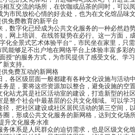
与相互交流的场所，在饮咖或品茶的同时，可以
成为市民放松心情的好去处，也为在文化馆品味
供免费教育的新平台
数字化已经成为公共文化服务的一种必然趋势
向，网上培训、在线答疑势在必行。这一方面，
数字化全景式艺术体验平台”，市民坐在家里，只
。市民能够足不出户地在网络平台上体验丰富多彩
听面授”的服务方式，为市民提供了感受文化、学
了新支持。
供免费互动的新网格
各区级层面一般都建有各种文化设施与活动中
任务是，要将这些资源加以整合，避免设施的空
文化站尤其是社区活动室的建设，打造新型的社
室是整个社会中最基层的公共文化领域。可以学
途径，把社区建设成社区居民活动的第三空间，
服务圈，形成公共文化服务的新网格，达到文化场
提升文化服务水准
体系是人民群众的迫切需求，也是区级文化馆