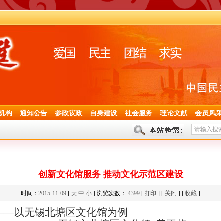
机构
|
通知公告
|
参政议政
|
自身建设
|
社会服务
|
理论文献
|
会员风
创新文化馆服务 推动文化示范区建设
时间：
2015-11-09
[
大
中
小
] 浏览次数：
4399
[
打印
] [
关闭
] [
收藏
]
北塘区文化馆为例