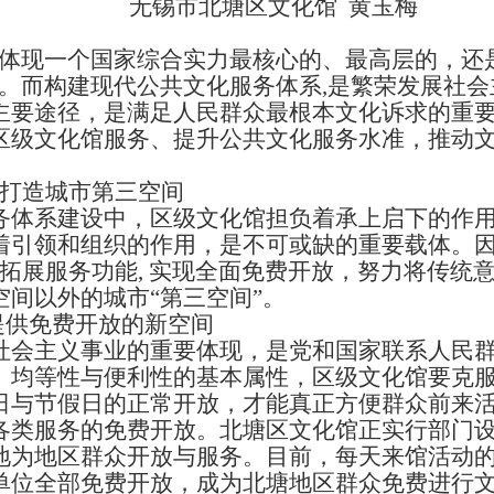
无锡市北塘区文化馆 黄玉梅
现一个国家综合实力最核心的、最高层的，还
”。而构建现代公共文化服务体系,是繁荣发展社
主要途径，是满足人民群众最根本文化诉求的重
区级文化馆服务、提升公共文化服务水准，推动
打造城市第三空间
系建设中，区级文化馆担负着承上启下的作用
着引领和组织的作用，是不可或缺的重要载体。
,拓展服务功能, 实现全面免费开放，努力将传统
间以外的城市“第三空间”。
供免费开放的新空间
主义事业的重要体现，是党和国家联系人民群
、均等性与便利性的基本属性，区级文化馆要克
日与节假日的正常开放，才能真正方便群众前来
各类服务的免费开放。北塘区文化馆正实行部门
地为地区群众开放与服务。目前，每天来馆活动
单位全部免费开放，成为北塘地区群众免费进行