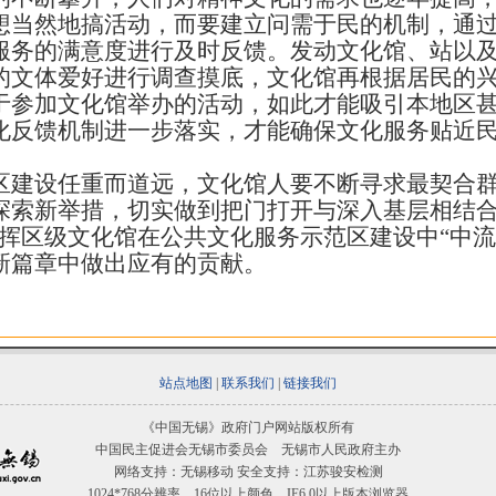
想当然地搞活动，而要建立问需于民的机制，通
服务的满意度进行及时反馈。发动文化馆、站以
的文体爱好进行调查摸底，文化馆再根据居民的
于参加文化馆举办的活动，如此才能吸引本地区
化反馈机制进一步落实，才能确保文化服务贴近
设任重而道远，文化馆人要不断寻求最契合群
探索新举措，切实做到把门打开与深入基层相结合
发挥区级文化馆在公共文化服务示范区建设中“中流
新篇章中做出应有的贡献。
站点地图
|
联系我们
|
链接我们
《中国无锡》政府门户网站版权所有
中国民主促进会无锡市委员会 无锡市人民政府主办
网络支持：无锡移动 安全支持：江苏骏安检测
1024*768分辨率，16位以上颜色，IE6.0以上版本浏览器