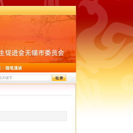
采
|
随笔漫谈