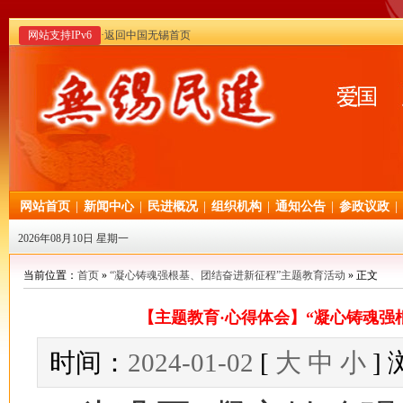
网站支持IPv6
·返回中国无锡首页
网站首页
|
新闻中心
|
民进概况
|
组织机构
|
通知公告
|
参政议政
|
2026年08月10日 星期一
当前位置：
首页
»
“凝心铸魂强根基、团结奋进新征程”主题教育活动
» 正文
【主题教育·心得体会】“凝心铸魂强
时间：
2024-01-02
[
大
中
小
]