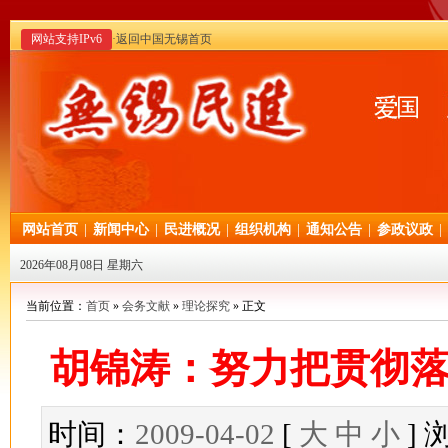
网站支持IPv6
·返回中国无锡首页
网站首页
|
新闻中心
|
民进概况
|
组织机构
|
通知公告
|
参政议政
|
2026年08月08日 星期六
当前位置：
首页
»
会务文献
»
理论探究
» 正文
胡锦涛：努力把贯彻
时间：
2009-04-02
[
大
中
小
]