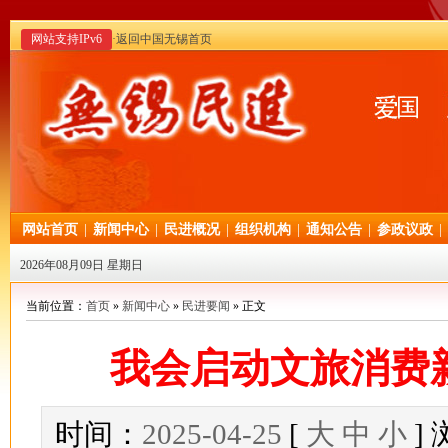
网站支持IPv6
·返回中国无锡首页
网站首页
|
新闻中心
|
民进概况
|
组织机构
|
通知公告
|
参政议政
|
2026年08月09日 星期日
当前位置：
首页
»
新闻中心
»
民进要闻
» 正文
我会启动文旅消费
时间：
2025-04-25
[
大
中
小
]