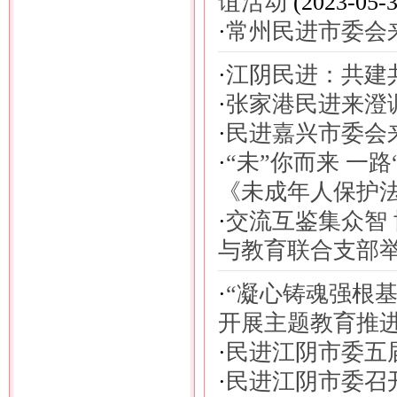
谊活动
(2023-05-3
·
常州民进市委会
·
江阴民进：共建
·
张家港民进来澄
·
民进嘉兴市委会
·
“未”你而来 一
《未成年人保护
·
交流互鉴集众智
与教育联合支部
·
“凝心铸魂强根
开展主题教育推
·
民进江阴市委五
·
民进江阴市委召