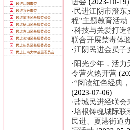
进会
(2023-10-19)
民进江阴市委
·
民进江阴市澄东
民进宜兴市委
民进梁溪区基层委员会
程”主题教育活动
民进锡山区基层委员会
·
科技与关爱打造
民进惠山区基层委员会
联合开展禁毒体
民进滨湖区基层委员会
民进新吴区基层委员会
·
江阴民进会员子
民进江南大学基层委员会
·
阳光少年，活力
令营火热开营
(20
·
“阅读红色经典
(2023-07-06)
·
盐城民进经联会
·
培根铸魂城际联
民进、夏港街道办