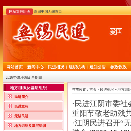
网站支持IPv6
·返回中国无锡首页
网站首页
|
新闻中心
|
民进概况
|
组织机构
|
通知公告
|
参政议政
|
2026年08月06日 星期四
地方组织及基层组织
当前位置：
首页
»
民进概况
»
地方组
民进简介
·
民进江阴市委社
民进章程
重阳节敬老助残
无锡民进
·
江阴民进召开“
地方组织及基层组织