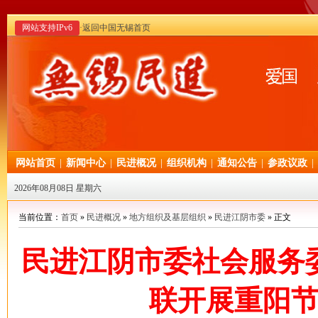
网站支持IPv6
·返回中国无锡首页
网站首页
|
新闻中心
|
民进概况
|
组织机构
|
通知公告
|
参政议政
|
2026年08月08日 星期六
当前位置：
首页
»
民进概况
»
地方组织及基层组织
»
民进江阴市委
» 正文
民进江阴市委社会服务
联开展重阳