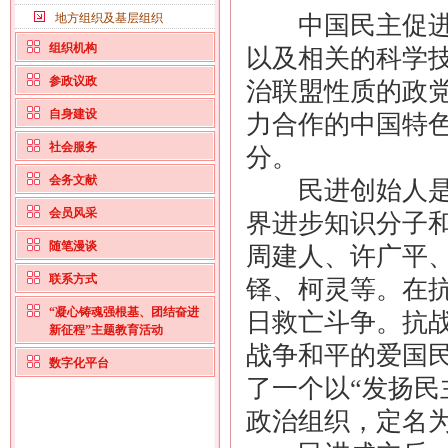
地方组织及基层组织
中国民主促进会
组织机构
以及相关的科学
参政议政
治联盟性质的政
自身建设
力合作的中国特
社会服务
分。
会务文献
民进创始人是抗
会员风采
界进步知识分子
随笔漫谈
周建人、许广平
联系方式
铎、柯灵等。在
“凝心铸魂强根基、团结奋进
日救亡斗争。抗
新征程”主题教育活动
战争和平的爱国民
数字化平台
了一个以“发扬民
政治组织，定名