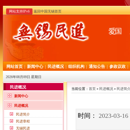
网站支持IPv6
·返回中国无锡首页
网站首页
|
新闻中心
|
民进概况
|
组织机构
|
通知公告
|
参政议政
|
2026年08月09日 星期日
民进概况
当前位置：
首页
»
民进概况
»
民进简
新闻中心
民进概况
时间：
2023-03-16
民进简介
民进章程
无锡民进