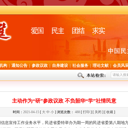
机构
|
通知公告
|
参政议政
|
自身建设
|
社会服务
|
理论文献
|
会员风
主动作为“研”参政议政 不负韶华“学”社情民意
时间：
2021-04-15
[
大
中
小
] 浏览次数：
488
[
打印
] [
关闭
] [
收藏
]
阴信息宣传工作业务水平，民进省委特举办为期一周的民进省委第八期地方