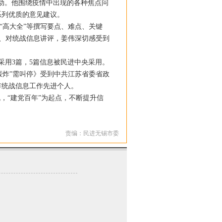
动。他围绕疫情中出现的各种焦点问
系列优质的意见建议。
“高大全”等撰写要点、难点、关键
”、对统战信息讲评，姜伟深切感受到
采用3篇，5篇信息被民进中央采用。
轰炸”需叫停》受到中共江苏省委省政
市统战信息工作先进个人。
“建党百年”为起点，不断提升信
责编：民进无锡市委