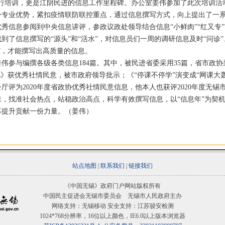
进行培训，更是江阴民进的信息工作里程碑。办公室姜伟参加了此次培训活
身专业优势，紧扣疫情联防联控重点，通过信息撰写方式，向上提出了一
息参阅到中央信息讲评，参政议政处领导结合信息“小鲜肉”“红又专”
到了信息撰写的“源头”和“活水”，对信息员们一周的调研信息及时“问诊
”，才能撰写出高质量的信息。
与编撰各级各类信息184篇。其中，被民进省委采用35篇，省市政协
视》获优秀社情民意，被市政府领导批示；《“停课不停学”演变成“网课大
厅评为2020年度省政协优秀社情民意信息，他本人也获评2020年度无锡
找准社会热点，站稳政治高点，科学有效撰写信息，以“信息年”为契机，
再提升贡献一份力量。（姜伟）
站点地图
|
联系我们
|
链接我们
《中国无锡》政府门户网站版权所有
中国民主促进会无锡市委员会 无锡市人民政府主办
网络支持：无锡移动 安全支持：江苏骏安检测
1024*768分辨率，16位以上颜色，IE6.0以上版本浏览器