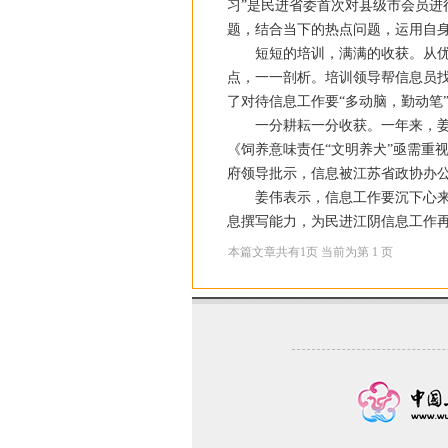
习”是民进省委首次对县级市会员
题，结合当下的热点问题，运用自
短短的培训，满满的收获。从优秀信
点，一一剖析。培训领导帮信息员找
了对待信息工作要“多动脑，勤动笔
一分耕耘一分收获。一年来，姜伟参
《饲养意味责任“文明养犬”亟需重
府领导批示，信息被江苏省政协办公
姜伟表示，信息工作要沉下心来，
息撰写能力，为民进江阴信息工作
本篇文章共有
1
页 当前为第
1
页