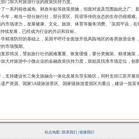
关部门加大对旅游行业的政策扶持力度。
一系列税收减免、财政补贴等政策措施，但面对波及范围如此之广、影
，今年，相当一部分旅行社，部分景区、民宿等传统业态的生存仍很艰难。
国内市场潜力，发展健康、文化、旅游、体育等服务消费。”吴国平说，在
可持续发展，已经成为行业的共识和目标。
精准防控的基础上，吴国平呼吁全面放开低风险地区的各类旅游业务，
费的市场预期。
苏情况，譬如旅行社仍困难重重、恢复缓慢，要分类施策、精准施策，更
步加大对旅游中小微企业的金融政策扶持力度，鼓励其找准市场定位，创
支持建设长三角文旅融合一体化发展先导实验区，同时支持江苏开展先
界遗产资源、国家5A级旅游景区、国家级旅游度假区为重点，建设一批富
站点地图
|
联系我们
|
链接我们