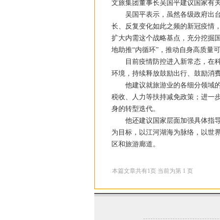
文旅集团董事长吴国平建议国家有
吴国平表示，虽然各级政府出台了
长、反复变化如此之频的新冠疫情
扩大内需这个战略基点，充分挖掘
地助推“内循环”，推动自身高质量
目前疫情防控进入新常态，在科学
环境，持续释放鼓励出行、鼓励消
他建议就旅游业的各细分领域的复
税收、人力等扶持减免政策；进一
身的转型迭代。
他还建议国家层面加强具体指导，
为目标，以江河湖海为脉络，以世
区和旅游廊道。
本篇文章共有
1
页 当前为第
1
页