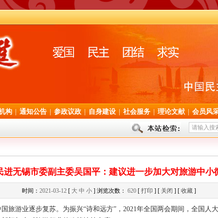
机构
|
通知公告
|
参政议政
|
自身建设
|
社会服务
|
理论文献
|
会员风
民进无锡市委副主委吴国平：建议进一步加大对旅游中小
时间：
2021-03-12
[
大
中
小
] 浏览次数：
620
[
打印
] [
关闭
] [
收藏
]
游业逐步复苏。为振兴“诗和远方”，2021年全国两会期间，全国人