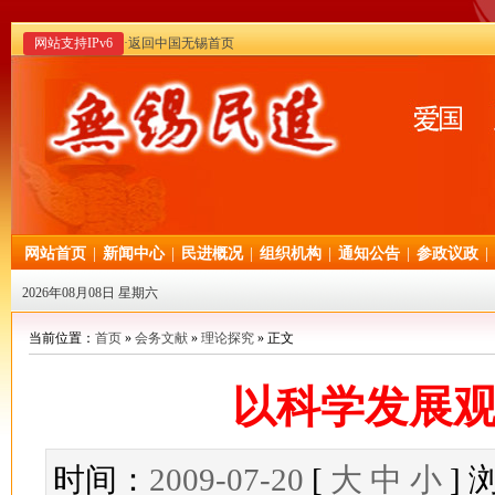
网站支持IPv6
·返回中国无锡首页
网站首页
|
新闻中心
|
民进概况
|
组织机构
|
通知公告
|
参政议政
|
2026年08月08日 星期六
当前位置：
首页
»
会务文献
»
理论探究
» 正文
以科学发展
时间：
2009-07-20
[
大
中
小
]