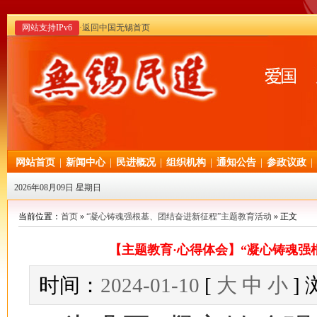
网站支持IPv6
·返回中国无锡首页
网站首页
|
新闻中心
|
民进概况
|
组织机构
|
通知公告
|
参政议政
|
2026年08月09日 星期日
当前位置：
首页
»
“凝心铸魂强根基、团结奋进新征程”主题教育活动
» 正文
【主题教育·心得体会】“凝心铸魂强
时间：
2024-01-10
[
大
中
小
]