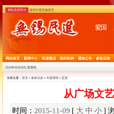
网站支持IPv6
·返回中国无锡首页
网站首页
|
新闻中心
|
民进概况
|
组织机构
|
通知公告
|
参政议政
|
2026年08月06日 星期四
当前位置：
首页
»
参政议政
»
专题调研
» 正文
从广场文
时间：
2015-11-09
[
大
中
小
]