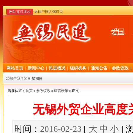
网站支持IPv6
·返回中国无锡首页
网站首页
|
新闻中心
|
民进概况
|
组织机构
|
通知公告
|
参政议政
|
2026年08月09日 星期日
当前位置：
首页
»
参政议政
»
建言献策
» 正文
无锡外贸企业高度
时间：
2016-02-23
[
大
中
小
]