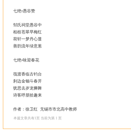
七绝•愚谷赞
邹氏祠堂愚谷中
柏枝苍翠早梅红
荷轩一梦丹心显
善韵流年绿意葱
七绝•咏迎春花
筏渡香临古钓台
刹边金钿斗春开
犹思去岁龙狮舞
诗客呼朋拾趣来
作者：徐卫红 无锡市市北高中教师
本篇文章共有
1
页 当前为第
1
页