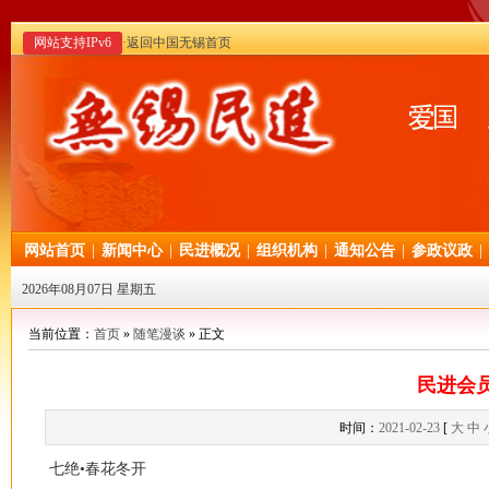
网站支持IPv6
·返回中国无锡首页
网站首页
|
新闻中心
|
民进概况
|
组织机构
|
通知公告
|
参政议政
|
2026年08月07日 星期五
当前位置：
首页
»
随笔漫谈
» 正文
民进会
时间：
2021-02-23
[
大
中
七绝•春花冬开