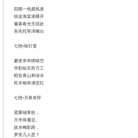
四围一色腊风衰
枝促海棠凌曙开
遍索春光无宿处
吾先托萼泽幽台
七绝•咏灯笼
麝笼串串绣晴空
华彩纷呈胜万工
昭告青山和绿水
民丰物阜满堂红
七绝•月夜有怀
霜重铺寒枝，
月华珠履迟。
故乡梅影路，
梦里几人思？