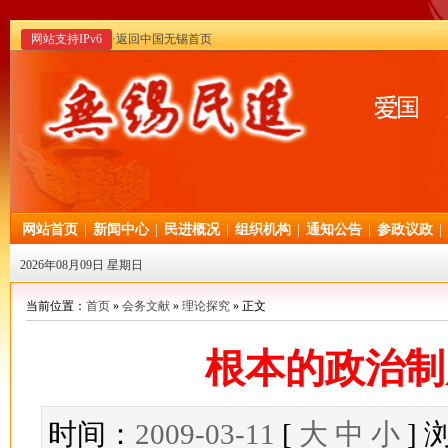
网站支持IPv6
·返回中国无锡首页
网站首页
|
新闻中心
|
民进概况
|
组织机构
|
通知公告
|
参政议政
|
2026年08月09日 星期日
当前位置：
首页
»
会务文献
»
理论探究
» 正文
根本的政治制
时间：
2009-03-11
[
大
中
小
]