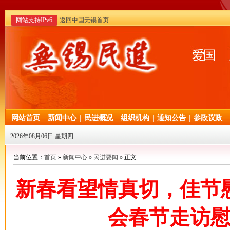
网站支持IPv6
·返回中国无锡首页
网站首页
|
新闻中心
|
民进概况
|
组织机构
|
通知公告
|
参政议政
|
2026年08月06日 星期四
当前位置：
首页
»
新闻中心
»
民进要闻
» 正文
新春看望情真切，佳节
会春节走访