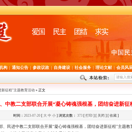
机构
|
通知公告
|
参政议政
|
自身建设
|
社会服务
|
理论文献
|
会员风
进新征程”主题教育活动
» 正文
、中教二支部联合开展“凝心铸魂强根基，团结奋进新征
时间：
2023-07-20
[
大
中
小
] 浏览次数：
373
[
打印
] [
关闭
] [
收藏
]
部、民进中教二支部联合开展“凝心铸魂强根基，团结奋进新征程”主题教