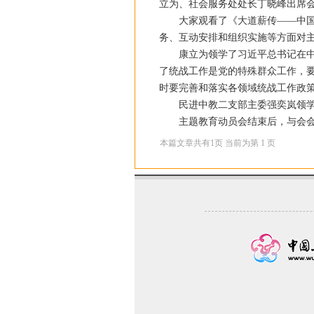
立为、社会服务处处长丁晓峰出席
大家观看了《大道薪传——中国的
务、互动安排和组织实施等方面对
康立为领学了习近平总书记在中央
了统战工作是党的特殊群众工作，
时要完善和落实各领域统战工作政
民进中教二支部主委强奕岚领学了
主题教育动员会结束后，与会会
本篇文章共有
1
页 当前为第
1
页