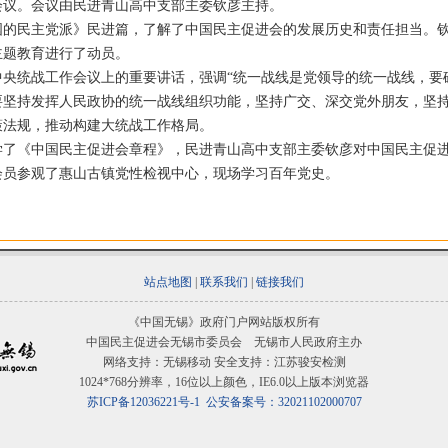
会议。会议由民进青山高中支部主委钦彦主持。
民主党派》民进篇，了解了中国民主促进会的发展历史和责任担当。钦
主题教育进行了动员。
统战工作会议上的重要讲话，强调“统一战线是党领导的统一战线，要确
要坚持发挥人民政协的统一战线组织功能，坚持广交、深交党外朋友，坚
策法规，推动构建大统战工作格局。
《中国民主促进会章程》，民进青山高中支部主委钦彦对中国民主促进
员参观了惠山古镇党性检视中心，现场学习百年党史。
站点地图
|
联系我们
|
链接我们
《中国无锡》政府门户网站版权所有
中国民主促进会无锡市委员会 无锡市人民政府主办
网络支持：无锡移动 安全支持：江苏骏安检测
1024*768分辨率，16位以上颜色，IE6.0以上版本浏览器
苏ICP备12036221号-1
公安备案号：32021102000707