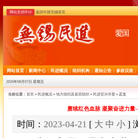
网站支持IPv6
·返回中国无锡首页
网站首页
|
新闻中心
|
民进概况
|
组织机构
|
通知公告
|
参政议政
|
2026年08月07日 星期五
当前位置：
首页
»
民进概况
»
地方组织及基层组织
»
民进宜兴市委
» 正文
赓续红色血脉 凝聚奋进力量
时间：
2023-04-21
[
大
中
小
]