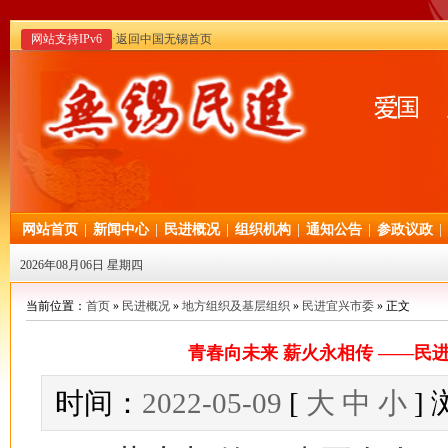
网站支持IPv6
·返回中国无锡首页
网站首页
|
新闻中心
|
民进概况
|
组织机构
|
通知公告
|
参政议政
|
2026年08月06日 星期四
当前位置：
首页
»
民进概况
»
地方组织及基层组织
»
民进宜兴市委
» 正文
青春向未来 薪火永相传 ——民
时间：
2022-05-09
[
大
中
小
]