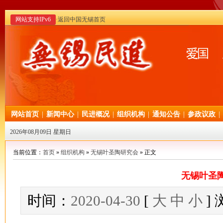
网站支持IPv6
·返回中国无锡首页
网站首页
|
新闻中心
|
民进概况
|
组织机构
|
通知公告
|
参政议政
|
2026年08月09日 星期日
当前位置：
首页
»
组织机构
»
无锡叶圣陶研究会
» 正文
无锡叶圣
时间：
2020-04-30
[
大
中
小
]