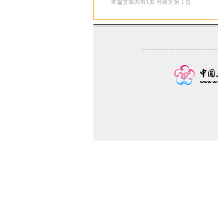
本篇文章共有
1
页 当前为第
1
页