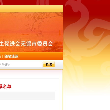
采
|
随笔漫谈
系名单