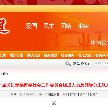
机构
|
通知公告
|
参政议政
|
自身建设
|
社会服务
|
理论文献
|
会员风
» 正文
一届民进无锡市委社会工作委员会组成人员及领导分工联
时间：
2017-02-06
[
大
中
小
] 浏览次数：
608
[
打印
] [
关闭
] [
收藏
]