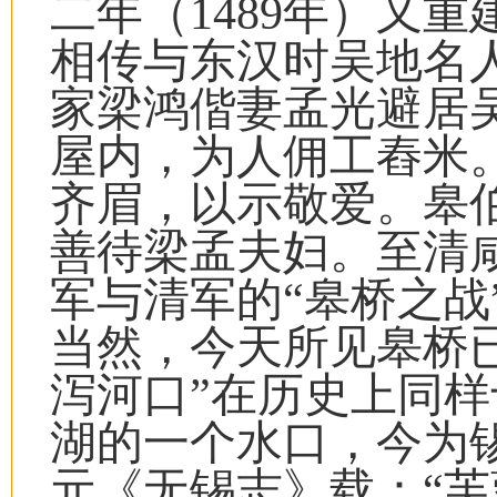
二年（1489年）又
相传与东汉时吴地名
家梁鸿偕妻孟光避居
屋内，为人佣工舂米
齐眉，以示敬爱。皋
善待梁孟夫妇。至清咸
军与清军的“皋桥之战
当然，今天所见皋桥
泻河口”在历史上同
湖的一个水口，今为
元《无锡志》载：“