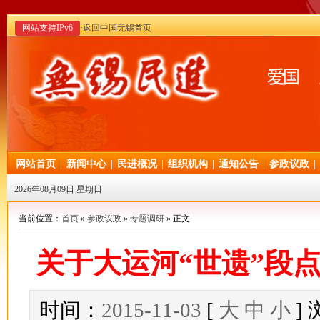
网站支持IPv6
·返回中国无锡首页
网站首页
|
新闻中心
|
民进概况
|
组织机构
|
通知公告
|
参政议政
|
2026年08月09日 星期日
当前位置：
首页
»
参政议政
»
专题调研
» 正文
关于大运河“世遗”段
时间：
2015-11-03
[
大
中
小
]