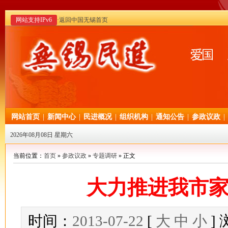
网站支持IPv6
·返回中国无锡首页
网站首页
|
新闻中心
|
民进概况
|
组织机构
|
通知公告
|
参政议政
|
2026年08月08日 星期六
当前位置：
首页
»
参政议政
»
专题调研
» 正文
大力推进我市
时间：
2013-07-22
[
大
中
小
]