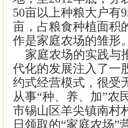
50
亩以上种粮大户有
9
亩，占粮食种植面积
作是家庭农场的雏形
家庭农场的实践与
代化的发展注入了一
约式经营模式，很受
从事
“
种、养、加
”
农
市锡山区羊尖镇南村
日
领取的
“
家庭农场
”