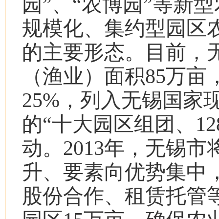
园
”
、
“
农博园
”
等新型
规模化、集约型园区
的主要形态。目前，
（渔业）面积
85
万亩
25%
，列入无锡国家
的
“
十大园区组团、
12
动。
2013
年，无锡市
升、要素向优势集中
股份合作、租赁托管