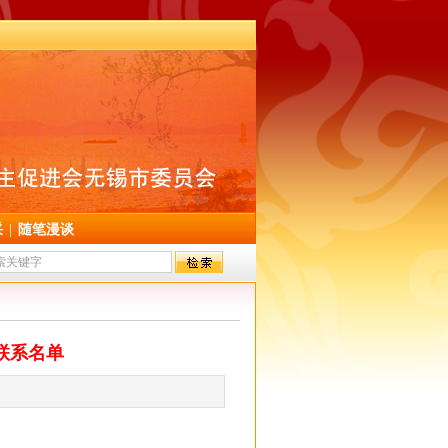
采
|
随笔漫谈
联系名单