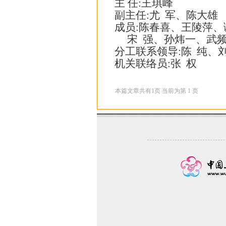
主 任:王琪峰
副主任:尤 军、陈大雄
成员:陈春喜、王陵萍、
宋 强、孙炜一、武
分工联系领导:陈 纯、
机关联络员:张 权
本篇文章共有
1
页 当前为第
1
页