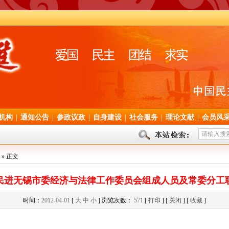
机构
|
通知公告
|
参政议政
|
自身建设
|
社会服务
|
理论文献
|
会员风
» 正文
民进无锡市委经济与法律工作委员会组成人员及常委分工
时间：
2012-04-01
[
大
中
小
] 浏览次数：
571
[
打印
] [
关闭
] [
收藏
]