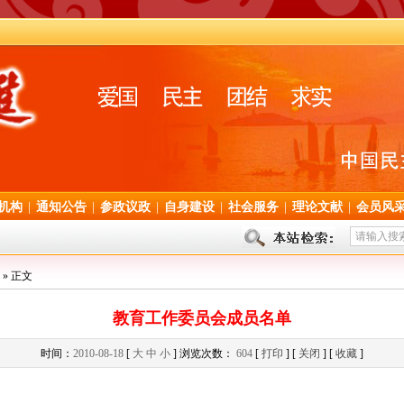
机构
|
通知公告
|
参政议政
|
自身建设
|
社会服务
|
理论文献
|
会员风
» 正文
教育工作委员会成员名单
时间：
2010-08-18
[
大
中
小
] 浏览次数：
604
[
打印
] [
关闭
] [
收藏
]