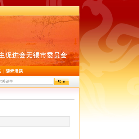
采
|
随笔漫谈