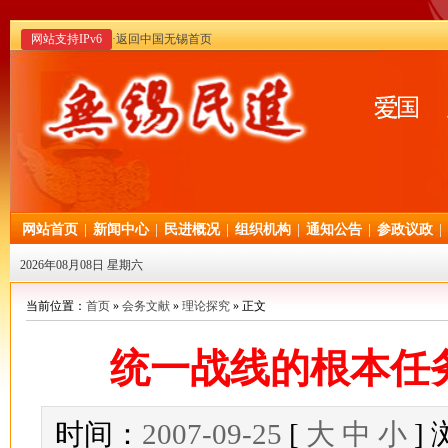
网站支持IPv6
·返回中国无锡首页
网站首页
|
新闻中心
|
民进概况
|
组织机构
|
通知公告
|
参政议政
|
2026年08月08日 星期六
当前位置：
首页
»
会务文献
»
理论探究
» 正文
统一战线的根本任
时间：
2007-09-25
[
大
中
小
]