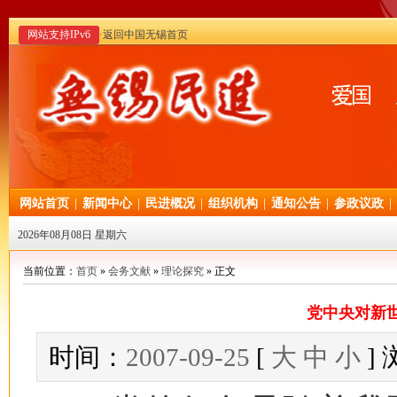
网站支持IPv6
·返回中国无锡首页
网站首页
|
新闻中心
|
民进概况
|
组织机构
|
通知公告
|
参政议政
|
2026年08月08日 星期六
当前位置：
首页
»
会务文献
»
理论探究
» 正文
党中央对新
时间：
2007-09-25
[
大
中
小
]